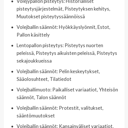
Volejypallon pisteytys: Historialliset
pisteytysjärjestelmät, Pisteytyksen kehitys,
Muutokset pisteytyssäännöissä
Volejballin säännöt: Hyökkäyslyönnit, Estot,
Pallon käsittely
Lentopallon pisteytys: Pisteytys nuorten
peleissä, Pisteytys aikuisten peleissä, Pisteytys
sekajoukkueissa
Volejballin säännöt: Pelin keskeytykset,
Sääolosuhteet, Tilatiedot
Volejballimuoto: Paikalliset variaatiot, Yhteisön
säännöt, Talon säännöt
Volejballin säännöt: Protestit, valitukset,
sääntömuutokset
Volejballin säännöt: Kansainväliset variaatiot,