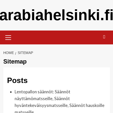
Skip
arabiahelsinki.f
to
content
Primary
Menu
HOME
SITEMAP
Sitemap
Posts
Lentopallon säännöt: Säännöt
näyttämömatsseille, Säännöt
hyväntekeväisyysmatsseille, Säännöt hauskoille
matsseille