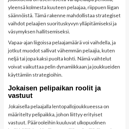
yleensä kolmesta kuuteen pelaajaa, riippuen liigan
säännöistä. Tämä rakenne mahdollistaa strategiset
vaihdot pelaajien suorituskyvyn ylläpitämiseksi ja
väsymyksen hallitsemiseksi.
Vapaa-ajan liigoissa pelaajamäärä voi vaihdella, ja
jotkut muodot sallivat vähemmän pelaajia, kuten
neljä tai jopa kaksi puolta kohti. Nämä vaihtelut
voivat vaikuttaa pelin dynamiikkaan ja joukkueiden
käyttämiin strategioihin.
Jokaisen pelipaikan roolit ja
vastuut
Jokaisella pelaajalla lentopallojoukkueessa on
määritelty pelipaikka, johon liittyy erityiset
vastuut. Päärooleihin kuuluvat ulkopuolinen