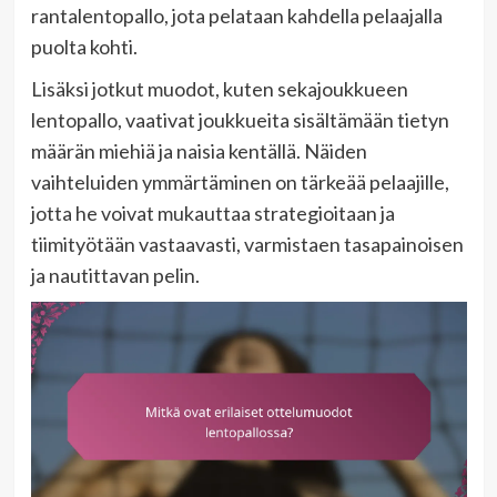
rantalentopallo, jota pelataan kahdella pelaajalla
puolta kohti.
Lisäksi jotkut muodot, kuten sekajoukkueen
lentopallo, vaativat joukkueita sisältämään tietyn
määrän miehiä ja naisia kentällä. Näiden
vaihteluiden ymmärtäminen on tärkeää pelaajille,
jotta he voivat mukauttaa strategioitaan ja
tiimityötään vastaavasti, varmistaen tasapainoisen
ja nautittavan pelin.