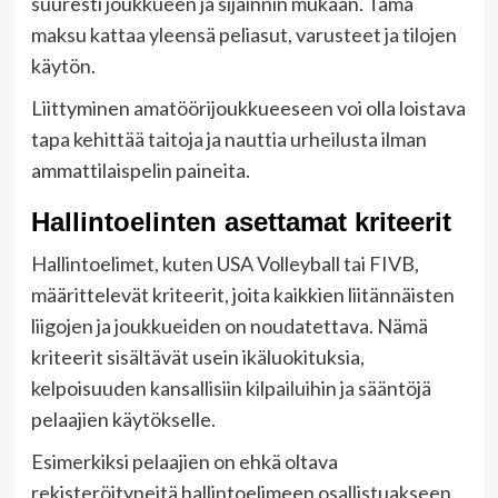
suuresti joukkueen ja sijainnin mukaan. Tämä
maksu kattaa yleensä peliasut, varusteet ja tilojen
käytön.
Liittyminen amatöörijoukkueeseen voi olla loistava
tapa kehittää taitoja ja nauttia urheilusta ilman
ammattilaispelin paineita.
Hallintoelinten asettamat kriteerit
Hallintoelimet, kuten USA Volleyball tai FIVB,
määrittelevät kriteerit, joita kaikkien liitännäisten
liigojen ja joukkueiden on noudatettava. Nämä
kriteerit sisältävät usein ikäluokituksia,
kelpoisuuden kansallisiin kilpailuihin ja sääntöjä
pelaajien käytökselle.
Esimerkiksi pelaajien on ehkä oltava
rekisteröityneitä hallintoelimeen osallistuakseen