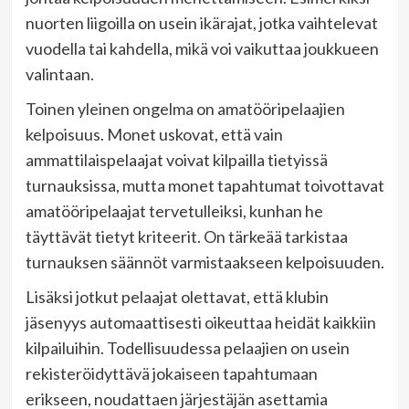
nuorten liigoilla on usein ikärajat, jotka vaihtelevat
vuodella tai kahdella, mikä voi vaikuttaa joukkueen
valintaan.
Toinen yleinen ongelma on amatööripelaajien
kelpoisuus. Monet uskovat, että vain
ammattilaispelaajat voivat kilpailla tietyissä
turnauksissa, mutta monet tapahtumat toivottavat
amatööripelaajat tervetulleiksi, kunhan he
täyttävät tietyt kriteerit. On tärkeää tarkistaa
turnauksen säännöt varmistaakseen kelpoisuuden.
Lisäksi jotkut pelaajat olettavat, että klubin
jäsenyys automaattisesti oikeuttaa heidät kaikkiin
kilpailuihin. Todellisuudessa pelaajien on usein
rekisteröidyttävä jokaiseen tapahtumaan
erikseen, noudattaen järjestäjän asettamia