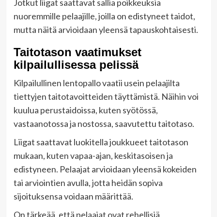
Jotkut liigat saattavat sallia poikkeuksia
nuoremmille pelaajille, joilla on edistyneet taidot,
mutta näitä arvioidaan yleensä tapauskohtaisesti.
Taitotason vaatimukset
kilpailullisessa pelissä
Kilpailullinen lentopallo vaatii usein pelaajilta
tiettyjen taitotavoitteiden täyttämistä. Näihin voi
kuulua perustaidoissa, kuten syötössä,
vastaanotossa ja nostossa, saavutettu taitotaso.
Liigat saattavat luokitella joukkueet taitotason
mukaan, kuten vapaa-ajan, keskitasoisen ja
edistyneen. Pelaajat arvioidaan yleensä kokeiden
tai arviointien avulla, jotta heidän sopiva
sijoituksensa voidaan määrittää.
On tärkeää, että pelaajat ovat rehellisiä