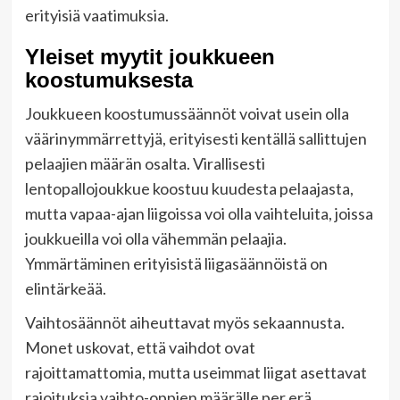
erityisiä vaatimuksia.
Yleiset myytit joukkueen
koostumuksesta
Joukkueen koostumussäännöt voivat usein olla
väärinymmärrettyjä, erityisesti kentällä sallittujen
pelaajien määrän osalta. Virallisesti
lentopallojoukkue koostuu kuudesta pelaajasta,
mutta vapaa-ajan liigoissa voi olla vaihteluita, joissa
joukkueilla voi olla vähemmän pelaajia.
Ymmärtäminen erityisistä liigasäännöistä on
elintärkeää.
Vaihtosäännöt aiheuttavat myös sekaannusta.
Monet uskovat, että vaihdot ovat
rajoittamattomia, mutta useimmat liigat asettavat
rajoituksia vaihto-oppien määrälle per erä.