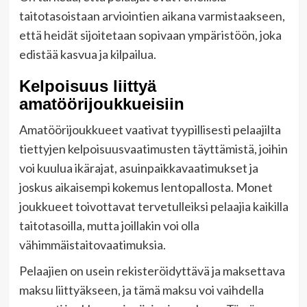
taitotasoistaan arviointien aikana varmistaakseen,
että heidät sijoitetaan sopivaan ympäristöön, joka
edistää kasvua ja kilpailua.
Kelpoisuus liittyä
amatöörijoukkueisiin
Amatöörijoukkueet vaativat tyypillisesti pelaajilta
tiettyjen kelpoisuusvaatimusten täyttämistä, joihin
voi kuulua ikärajat, asuinpaikkavaatimukset ja
joskus aikaisempi kokemus lentopallosta. Monet
joukkueet toivottavat tervetulleiksi pelaajia kaikilla
taitotasoilla, mutta joillakin voi olla
vähimmäistaitovaatimuksia.
Pelaajien on usein rekisteröidyttävä ja maksettava
maksu liittyäkseen, ja tämä maksu voi vaihdella