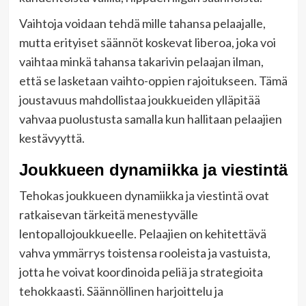
Vaihtoja voidaan tehdä mille tahansa pelaajalle,
mutta erityiset säännöt koskevat liberoa, joka voi
vaihtaa minkä tahansa takarivin pelaajan ilman,
että se lasketaan vaihto-oppien rajoitukseen. Tämä
joustavuus mahdollistaa joukkueiden ylläpitää
vahvaa puolustusta samalla kun hallitaan pelaajien
kestävyyttä.
Joukkueen dynamiikka ja viestintä
Tehokas joukkueen dynamiikka ja viestintä ovat
ratkaisevan tärkeitä menestyvälle
lentopallojoukkueelle. Pelaajien on kehitettävä
vahva ymmärrys toistensa rooleista ja vastuista,
jotta he voivat koordinoida peliä ja strategioita
tehokkaasti. Säännöllinen harjoittelu ja