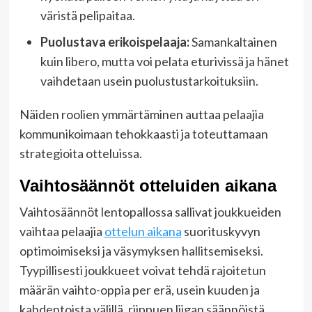
väristä pelipaitaa.
Puolustava erikoispelaaja:
Samankaltainen
kuin libero, mutta voi pelata eturivissä ja hänet
vaihdetaan usein puolustustarkoituksiin.
Näiden roolien ymmärtäminen auttaa pelaajia
kommunikoimaan tehokkaasti ja toteuttamaan
strategioita otteluissa.
Vaihtosäännöt otteluiden aikana
Vaihtosäännöt lentopallossa sallivat joukkueiden
vaihtaa pelaajia
ottelun aikana
suorituskyvyn
optimoimiseksi ja väsymyksen hallitsemiseksi.
Tyypillisesti joukkueet voivat tehdä rajoitetun
määrän vaihto-oppia per erä, usein kuuden ja
kahdentoista välillä, riippuen liigan säännöistä.