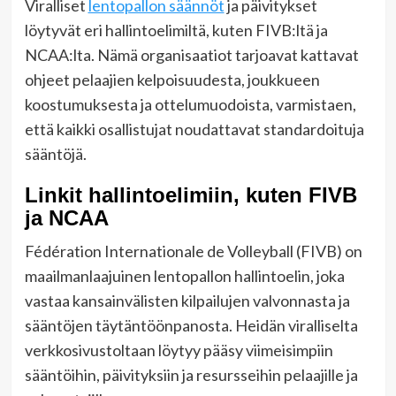
Viralliset
lentopallon säännöt
ja päivitykset
löytyvät eri hallintoelimiltä, kuten FIVB:ltä ja
NCAA:lta. Nämä organisaatiot tarjoavat kattavat
ohjeet pelaajien kelpoisuudesta, joukkueen
koostumuksesta ja ottelumuodoista, varmistaen,
että kaikki osallistujat noudattavat standardoituja
sääntöjä.
Linkit hallintoelimiin, kuten FIVB
ja NCAA
Fédération Internationale de Volleyball (FIVB) on
maailmanlaajuinen lentopallon hallintoelin, joka
vastaa kansainvälisten kilpailujen valvonnasta ja
sääntöjen täytäntöönpanosta. Heidän viralliselta
verkkosivustoltaan löytyy pääsy viimeisimpiin
sääntöihin, päivityksiin ja resursseihin pelaajille ja