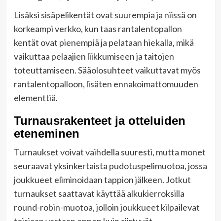
Lisäksi sisäpelikentät ovat suurempia ja niissä on
korkeampi verkko, kun taas rantalentopallon
kentät ovat pienempiä ja pelataan hiekalla, mikä
vaikuttaa pelaajien liikkumiseen ja taitojen
toteuttamiseen. Sääolosuhteet vaikuttavat myös
rantalentopalloon, lisäten ennakoimattomuuden
elementtiä.
Turnausrakenteet ja otteluiden
eteneminen
Turnaukset voivat vaihdella suuresti, mutta monet
seuraavat yksinkertaista pudotuspelimuotoa, jossa
joukkueet eliminoidaan tappion jälkeen. Jotkut
turnaukset saattavat käyttää alkukierroksilla
round-robin-muotoa, jolloin joukkueet kilpailevat
toisiaan vastaan ennen kuin siirtyvät