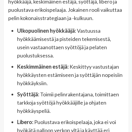
hyökkääjä, keskimäinen estäjä, syöttäjä, libero ja
puolustava erikoispelaaja. Jokainen rooli vaikuttaa
pelin kokonaisstrategiaan ja -kulkuun.
Ulkopuolinen hyökkääjä:
Vastuussa
hyökkäämisestä ja pisteiden tekemisestä,
usein vastaanottaen syöttöjä ja pelaten
puolustuksessa.
Keskimmäinen estäjä:
Keskittyy vastustajan
hyökkäysten estämiseen ja syöttäjän nopeisiin
hyökkäyksiin.
Syöttäjä:
Toimii pelinrakentajana, toimittaen
tarkkoja syöttöjä hyökkääjille ja ohjaten
hyökkäyspeliä.
Libero:
Puolustava erikoispelaaja, joka ei voi
hyökätä palloon verkon yltä ja käyttää eri