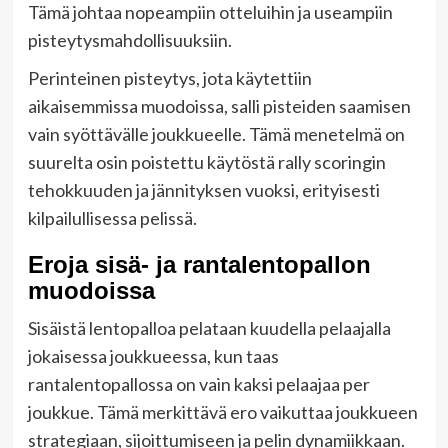
Tämä johtaa nopeampiin otteluihin ja useampiin
pisteytysmahdollisuuksiin.
Perinteinen pisteytys, jota käytettiin
aikaisemmissa muodoissa, salli pisteiden saamisen
vain syöttävälle joukkueelle. Tämä menetelmä on
suurelta osin poistettu käytöstä rally scoringin
tehokkuuden ja jännityksen vuoksi, erityisesti
kilpailullisessa pelissä.
Eroja sisä- ja rantalentopallon
muodoissa
Sisäistä lentopalloa pelataan kuudella pelaajalla
jokaisessa joukkueessa, kun taas
rantalentopallossa on vain kaksi pelaajaa per
joukkue. Tämä merkittävä ero vaikuttaa joukkueen
strategiaan, sijoittumiseen ja pelin dynamiikkaan.