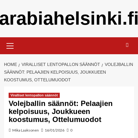
Skip
arabiahelsinki.f
to
content
Primary
Menu
HOME
VIRALLISET LENTOPALLON SÄÄNNÖT
VOLEJBALLIN
SÄÄNNÖT: PELAAJIEN KELPOISUUS, JOUKKUEEN
KOOSTUMUS, OTTELUMUODOT
Viralliset lentopallon säännöt
Volejballin säännöt: Pelaajien
kelpoisuus, Joukkueen
koostumus, Ottelumuodot
Mika Laaksonen
16/01/2026
0