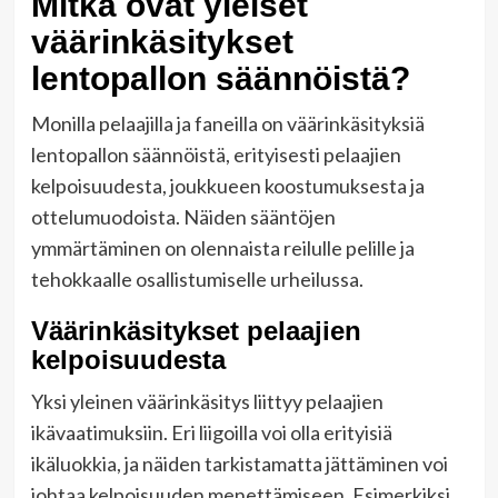
Mitkä ovat yleiset
väärinkäsitykset
lentopallon säännöistä?
Monilla pelaajilla ja faneilla on väärinkäsityksiä
lentopallon säännöistä, erityisesti pelaajien
kelpoisuudesta, joukkueen koostumuksesta ja
ottelumuodoista. Näiden sääntöjen
ymmärtäminen on olennaista reilulle pelille ja
tehokkaalle osallistumiselle urheilussa.
Väärinkäsitykset pelaajien
kelpoisuudesta
Yksi yleinen väärinkäsitys liittyy pelaajien
ikävaatimuksiin. Eri liigoilla voi olla erityisiä
ikäluokkia, ja näiden tarkistamatta jättäminen voi
johtaa kelpoisuuden menettämiseen. Esimerkiksi