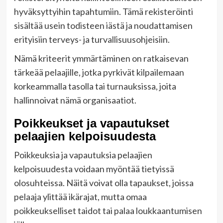
hyväksyttyihin tapahtumiin. Tämä rekisteröinti
sisältää usein todisteen iästä ja noudattamisen
erityisiin terveys- ja turvallisuusohjeisiin.
Nämä kriteerit ymmärtäminen on ratkaisevan
tärkeää pelaajille, jotka pyrkivät kilpailemaan
korkeammalla tasolla tai turnauksissa, joita
hallinnoivat nämä organisaatiot.
Poikkeukset ja vapautukset
pelaajien kelpoisuudesta
Poikkeuksia ja vapautuksia pelaajien
kelpoisuudesta voidaan myöntää tietyissä
olosuhteissa. Näitä voivat olla tapaukset, joissa
pelaaja ylittää ikärajat, mutta omaa
poikkeukselliset taidot tai palaa loukkaantumisen