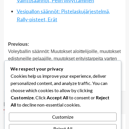
Vaihtosäännöt, Pelin viivyttäminen
Vesipallon säännöt: Pistelaskujärjestelmä,
Rally-pisteet, Erät
Post
Previous:
Voleyballin säännöt: Muutokset aloittelijoille, muutokset
navigation
edistyneille pelaajille, muutokset erityistarpeita varten
Next:
We respect your privacy
Volleynpallon pisteytys: Pisteytys eri ikäryhmille,
Cookies help us improve your experience, deliver
Pisteytys eri taitotasoille, Pisteytys eri sukupuolille
personalized content, and analyze traffic. You can
choose which cookies to allow by clicking
Customize
. Click
Accept All
to consent or
Reject
More Stories
All
to decline non-essential cookies.
Viralliset lentopallon säännöt
Customize
Voleyballin säännöt: Ottelukäyttäytyminen,
Pelaajakäyttäytyminen, Valmentajakäyttäytyminen
Reject All