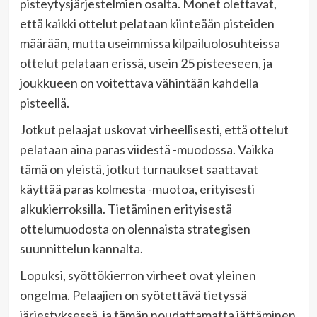
pisteytysjärjestelmien osalta. Monet olettavat,
että kaikki ottelut pelataan kiinteään pisteiden
määrään, mutta useimmissa kilpailuolosuhteissa
ottelut pelataan erissä, usein 25 pisteeseen, ja
joukkueen on voitettava vähintään kahdella
pisteellä.
Jotkut pelaajat uskovat virheellisesti, että ottelut
pelataan aina paras viidestä -muodossa. Vaikka
tämä on yleistä, jotkut turnaukset saattavat
käyttää paras kolmesta -muotoa, erityisesti
alkukierroksilla. Tietäminen erityisestä
ottelumuodosta on olennaista strategisen
suunnittelun kannalta.
Lopuksi, syöttökierron virheet ovat yleinen
ongelma. Pelaajien on syötettävä tietyssä
järjestyksessä, ja tämän noudattamatta jättäminen