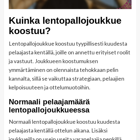
Kuinka lentopallojoukkue
koostuu?
Lentopallojoukkue koostuu tyypillisesti kuudesta
pelaajasta kentällä, joille on annettu erityiset roolit
ja vastuut. Joukkueen koostumuksen
ymmärtäminen on olennaista tehokkaan pelin
kannalta, sillä se vaikuttaa strategiaan, pelaajien
kelpoisuuteen ja ottelumuotoihin.
Normaali pelaajamäärä
lentopallojoukkueessa
Normaali lentopallojoukkue koostuu kuudesta
pelaajasta kentällä ottelun aikana. Lisäksi
joukkueilla on usein useita varapelaajia penkillä,