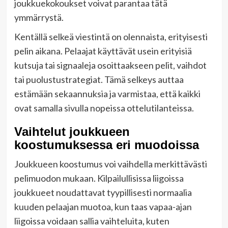
joukkuekokoukset voivat parantaa tätä
ymmärrystä.
Kentällä selkeä viestintä on olennaista, erityisesti
pelin aikana. Pelaajat käyttävät usein erityisiä
kutsuja tai signaaleja osoittaakseen pelit, vaihdot
tai puolustustrategiat. Tämä selkeys auttaa
estämään sekaannuksia ja varmistaa, että kaikki
ovat samalla sivulla nopeissa ottelutilanteissa.
Vaihtelut joukkueen
koostumuksessa eri muodoissa
Joukkueen koostumus voi vaihdella merkittävästi
pelimuodon mukaan. Kilpailullisissa liigoissa
joukkueet noudattavat tyypillisesti normaalia
kuuden pelaajan muotoa, kun taas vapaa-ajan
liigoissa voidaan sallia vaihteluita, kuten