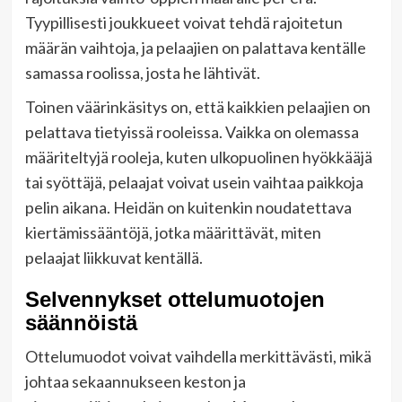
Tyypillisesti joukkueet voivat tehdä rajoitetun
määrän vaihtoja, ja pelaajien on palattava kentälle
samassa roolissa, josta he lähtivät.
Toinen väärinkäsitys on, että kaikkien pelaajien on
pelattava tietyissä rooleissa. Vaikka on olemassa
määriteltyjä rooleja, kuten ulkopuolinen hyökkääjä
tai syöttäjä, pelaajat voivat usein vaihtaa paikkoja
pelin aikana. Heidän on kuitenkin noudatettava
kiertämissääntöjä, jotka määrittävät, miten
pelaajat liikkuvat kentällä.
Selvennykset ottelumuotojen
säännöistä
Ottelumuodot voivat vaihdella merkittävästi, mikä
johtaa sekaannukseen keston ja