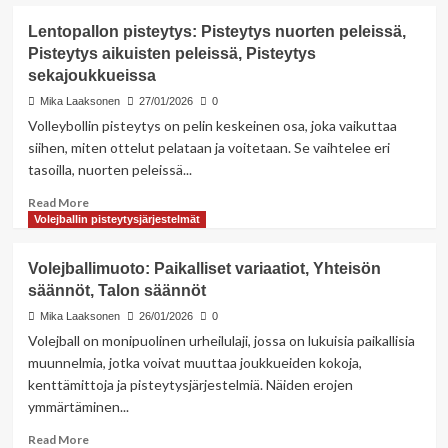
about
Volejypallon
Lentopallon pisteytys: Pisteytys nuorten peleissä,
pisteytys:
Pisteytys aikuisten peleissä, Pisteytys
Historialliset
sekajoukkueissa
pisteytysjärjestelmät,
Pisteytyksen
Mika Laaksonen
27/01/2026
0
kehitys,
Volleybollin pisteytys on pelin keskeinen osa, joka vaikuttaa
Muutokset
siihen, miten ottelut pelataan ja voitetaan. Se vaihtelee eri
pisteytyssäännöissä
tasoilla, nuorten peleissä...
Read
Read More
more
Volejballin pisteytysjärjestelmät
about
Lentopallon
Volejballimuoto: Paikalliset variaatiot, Yhteisön
pisteytys:
säännöt, Talon säännöt
Pisteytys
nuorten
Mika Laaksonen
26/01/2026
0
peleissä,
Volejball on monipuolinen urheilulaji, jossa on lukuisia paikallisia
Pisteytys
muunnelmia, jotka voivat muuttaa joukkueiden kokoja,
aikuisten
kenttämittoja ja pisteytysjärjestelmiä. Näiden erojen
peleissä,
ymmärtäminen...
Pisteytys
sekajoukkueissa
Read
Read More