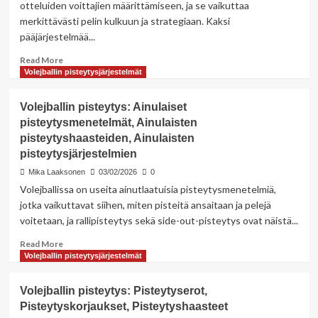
otteluiden voittajien määrittämiseen, ja se vaikuttaa
Pisteytyssäännöt
merkittävästi pelin kulkuun ja strategiaan. Kaksi
ystävyysotteluihin
pääjärjestelmää...
Read
Read More
more
Volejballin pisteytysjärjestelmät
about
Volejballin
Volejballin pisteytys: Ainulaiset
pisteytys:
pisteytysmenetelmät, Ainulaisten
Rally-
pisteytyshaasteiden, Ainulaisten
pisteytys,
Perinteinen
pisteytysjärjestelmien
pisteytys,
Mika Laaksonen
03/02/2026
0
Piste-
Volejballissa on useita ainutlaatuisia pisteytysmenetelmiä,
rally-
jotka vaikuttavat siihen, miten pisteitä ansaitaan ja pelejä
pisteytys
voitetaan, ja rallipisteytys sekä side-out-pisteytys ovat näistä...
Read
Read More
more
Volejballin pisteytysjärjestelmät
about
Volejballin
Volejballin pisteytys: Pisteytyserot,
pisteytys:
Pisteytyskorjaukset, Pisteytyshaasteet
Ainulaiset