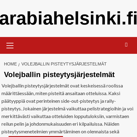
Skip
arabiahelsinki.f
to
content
Primary
Menu
HOME
VOLEJBALLIN PISTEYTYSJÄRJESTELMÄT
Volejballin pisteytysjärjestelmät
Volejballin pisteytysjärjestelmät ovat keskeisessä roolissa
määrittäessään, miten pisteitä ansaitaan otteluissa. Kaksi
päätyyppiä ovat perinteinen side-out-pisteytys ja rally-
pisteytys. Jokainen järjestelmä vaikuttaa pelistrategioihin ja voi
merkittävästi vaikuttaa otteluiden lopputuloksiin, varmistaen
reilun pelin ja johdonmukaisuuden eri kilpailuissa. Näiden
pisteytysmenetelmien ymmärtäminen on olennaista sekä