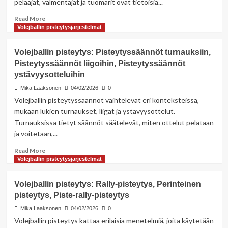
pelaajat, valmentajat ja tuomarit ovat tietoisia...
Read
Read More
more
Volejballin pisteytysjärjestelmät
about
Volejballin
Volejballin pisteytys: Pisteytyssäännöt turnauksiin,
pisteytys:
Pisteytyssäännöt liigoihin, Pisteytyssäännöt
Pisteytysvirheet,
ystävyysotteluihin
Pisteytysongelmien
raportointi,
Mika Laaksonen
04/02/2026
0
Pisteytysriitojen
Volejballin pisteytyssäännöt vaihtelevat eri konteksteissa,
ratkaiseminen
mukaan lukien turnaukset, liigat ja ystävyysottelut.
Turnauksissa tietyt säännöt säätelevät, miten ottelut pelataan
ja voitetaan,...
Read
Read More
more
Volejballin pisteytysjärjestelmät
about
Volejballin
Volejballin pisteytys: Rally-pisteytys, Perinteinen
pisteytys:
pisteytys, Piste-rally-pisteytys
Pisteytyssäännöt
turnauksiin,
Mika Laaksonen
04/02/2026
0
Pisteytyssäännöt
Volejballin pisteytys kattaa erilaisia menetelmiä, joita käytetään
liigoihin,