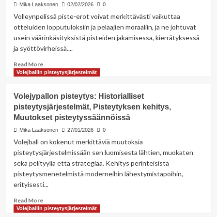
pisteytysmenetelmät,
Mika Laaksonen
02/02/2026
0
Ainulaisten
Volleynpelissä piste-erot voivat merkittävästi vaikuttaa
pisteytyshaasteiden,
otteluiden lopputuloksiin ja pelaajien moraaliin, ja ne johtuvat
Ainulaisten
usein väärinkäsityksistä pisteiden jakamisessa, kierrätyksessä
pisteytysjärjestelmien
ja syöttövirheissä....
Read
Read More
more
Volejballin pisteytysjärjestelmät
about
Volejballin
Volejypallon pisteytys: Historialliset
pisteytys:
pisteytysjärjestelmät, Pisteytyksen kehitys,
Pisteytyserot,
Muutokset pisteytyssäännöissä
Pisteytyskorjaukset,
Pisteytyshaasteet
Mika Laaksonen
27/01/2026
0
Volejball on kokenut merkittäviä muutoksia
pisteytysjärjestelmissään sen luomisesta lähtien, muokaten
sekä pelityyliä että strategiaa. Kehitys perinteisistä
pisteytysmenetelmistä moderneihin lähestymistapoihin,
erityisesti...
Read
Read More
more
Volejballin pisteytysjärjestelmät