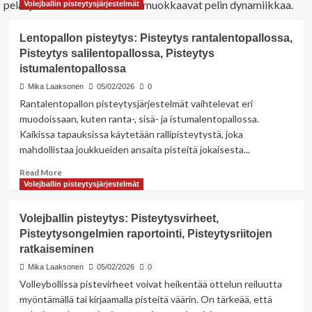
pelaajille että faneille, sillä ne muokkaavat pelin dynamiikkaa.
Volejballin pisteytysjärjestelmät
Lentopallon pisteytys: Pisteytys rantalentopallossa,
Pisteytys salilentopallossa, Pisteytys
istumalentopallossa
Mika Laaksonen
05/02/2026
0
Rantalentopallon pisteytysjärjestelmät vaihtelevat eri
muodoissaan, kuten ranta-, sisä- ja istumalentopallossa.
Kaikissa tapauksissa käytetään rallipisteytystä, joka
mahdollistaa joukkueiden ansaita pisteitä jokaisesta...
Read
Read More
more
Volejballin pisteytysjärjestelmät
about
Lentopallon
Volejballin pisteytys: Pisteytysvirheet,
pisteytys:
Pisteytysongelmien raportointi, Pisteytysriitojen
Pisteytys
ratkaiseminen
rantalentopallossa,
Pisteytys
Mika Laaksonen
05/02/2026
0
salilentopallossa,
Volleybollissa pistevirheet voivat heikentää ottelun reiluutta
Pisteytys
myöntämällä tai kirjaamalla pisteitä väärin. On tärkeää, että
istumalentopallossa