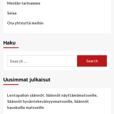
peleille
Meidän tarinamme
Selaa
Ota yhteyttä meihin
Haku
Search
for:
Uusimmat julkaisut
Lentopallon säännöt: Säännöt näyttämömatsseille,
Säännöt hyväntekeväisyysmatsseille, Säännöt
hauskoille matsseille