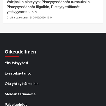
Volejballin pisteytys: Pisteytyssäännöt turnauksiin,
Pisteytyssäännöt liigoihin, Pisteytyssäännöt
ystävyysotteluihin
Mika Laaksonen
04/02/2026
0
Oikeudellinen
Yksityisyytesi
Evästekäytäntö
Ota yhteyttä meihin
Meidän tarinamme
Palveluehdot