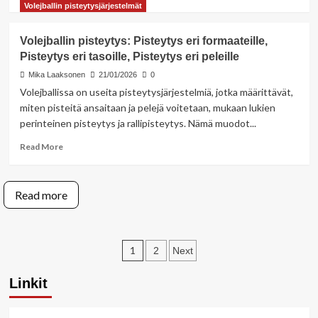
more
Volejballin pisteytysjärjestelmät
about
Volejballimuoto:
Volejballin pisteytys: Pisteytys eri formaateille,
Paikalliset
Pisteytys eri tasoille, Pisteytys eri peleille
variaatiot,
Yhteisön
Mika Laaksonen
21/01/2026
0
säännöt,
Volejballissa on useita pisteytysjärjestelmiä, jotka määrittävät,
Talon
miten pisteitä ansaitaan ja pelejä voitetaan, mukaan lukien
säännöt
perinteinen pisteytys ja rallipisteytys. Nämä muodot...
Read
Read More
more
about
Volejballin
Read more
pisteytys:
Pisteytys
eri
formaateille,
Posts
1
2
Next
Pisteytys
eri
pagination
tasoille,
Linkit
Pisteytys
eri