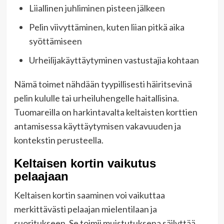
Liiallinen juhliminen pisteen jälkeen
Pelin viivyttäminen, kuten liian pitkä aika
syöttämiseen
Urheilijakäyttäytyminen vastustajia kohtaan
Nämä toimet nähdään tyypillisesti häiritsevinä
pelin kululle tai urheiluhengelle haitallisina.
Tuomareilla on harkintavalta keltaisten korttien
antamisessa käyttäytymisen vakavuuden ja
kontekstin perusteella.
Keltaisen kortin vaikutus
pelaajaan
Keltaisen kortin saaminen voi vaikuttaa
merkittävästi pelaajan mielentilaan ja
suoritukseen. Se toimii muistutuksena säilyttää