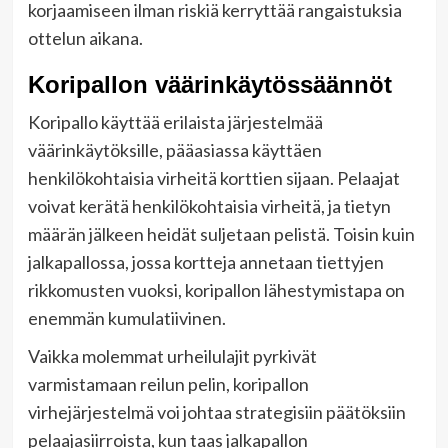
korjaamiseen ilman riskiä kerryttää rangaistuksia
ottelun aikana.
Koripallon väärinkäytössäännöt
Koripallo käyttää erilaista järjestelmää
väärinkäytöksille, pääasiassa käyttäen
henkilökohtaisia virheitä korttien sijaan. Pelaajat
voivat kerätä henkilökohtaisia virheitä, ja tietyn
määrän jälkeen heidät suljetaan pelistä. Toisin kuin
jalkapallossa, jossa kortteja annetaan tiettyjen
rikkomusten vuoksi, koripallon lähestymistapa on
enemmän kumulatiivinen.
Vaikka molemmat urheilulajit pyrkivät
varmistamaan reilun pelin, koripallon
virhejärjestelmä voi johtaa strategisiin päätöksiin
pelaajasiirroista, kun taas jalkapallon