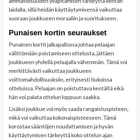
ammatillisuuden ylläpitämisen tärkeyttä kentän
laidalla, sillä heidän käyttäytymisensä vaikuttaa
suoraan joukkueen moraaliin ja suoritukseen.
Punaisen kortin seuraukset
Punainen kortti jalkapallossa johtaa pelaajan
välittömään poistamiseen ottelusta, jättäen
joukkueen yhdellä pelaajalla vähemmän. Tämä voi
merkittävästi vaikuttaa joukkueen
voittomahdollisuuksiin, erityisesti tiukoissa
otteluissa. Pelaajan on poistuttava kentältä eikä
hän voi palata ottelun loppuun saakka.
Lisäksi joukkue voi myös saada rangaistuspisteen,
mikä voi vaikuttaa kokonaispisteeseen. Tämä
korostaa sääntöjen noudattamisen ja hyvän
käyttäytymisen tärkeyttä koko ottelun ajan