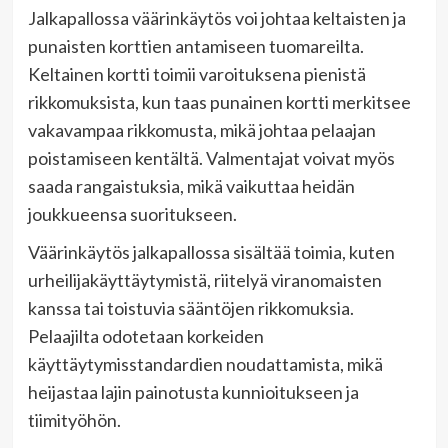
Jalkapallossa väärinkäytös voi johtaa keltaisten ja
punaisten korttien antamiseen tuomareilta.
Keltainen kortti toimii varoituksena pienistä
rikkomuksista, kun taas punainen kortti merkitsee
vakavampaa rikkomusta, mikä johtaa pelaajan
poistamiseen kentältä. Valmentajat voivat myös
saada rangaistuksia, mikä vaikuttaa heidän
joukkueensa suoritukseen.
Väärinkäytös jalkapallossa sisältää toimia, kuten
urheilijakäyttäytymistä, riitelyä viranomaisten
kanssa tai toistuvia sääntöjen rikkomuksia.
Pelaajilta odotetaan korkeiden
käyttäytymisstandardien noudattamista, mikä
heijastaa lajin painotusta kunnioitukseen ja
tiimityöhön.