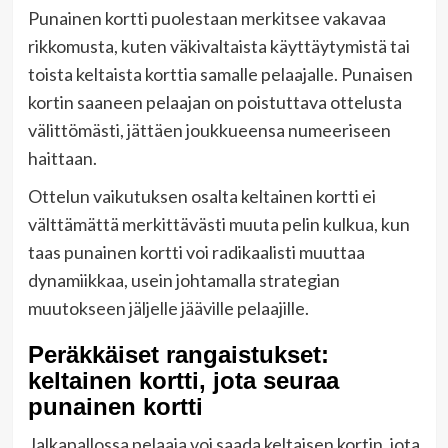
Punainen kortti puolestaan merkitsee vakavaa
rikkomusta, kuten väkivaltaista käyttäytymistä tai
toista keltaista korttia samalle pelaajalle. Punaisen
kortin saaneen pelaajan on poistuttava ottelusta
välittömästi, jättäen joukkueensa numeeriseen
haittaan.
Ottelun vaikutuksen osalta keltainen kortti ei
välttämättä merkittävästi muuta pelin kulkua, kun
taas punainen kortti voi radikaalisti muuttaa
dynamiikkaa, usein johtamalla strategian
muutokseen jäljelle jääville pelaajille.
Peräkkäiset rangaistukset:
keltainen kortti, jota seuraa
punainen kortti
Jalkapallossa pelaaja voi saada keltaisen kortin, jota