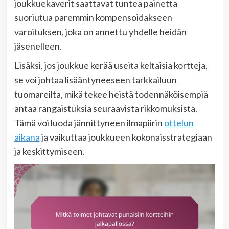
joukkuekaverit saattavat tuntea painetta
suoriutua paremmin kompensoidakseen
varoituksen, joka on annettu yhdelle heidän
jäsenelleen.
Lisäksi, jos joukkue kerää useita keltaisia kortteja,
se voi johtaa lisääntyneeseen tarkkailuun
tuomareilta, mikä tekee heistä todennäköisempiä
antaa rangaistuksia seuraavista rikkomuksista.
Tämä voi luoda jännittyneen ilmapiirin
ottelun
aikana
ja vaikuttaa joukkueen kokonaisstrategiaan
ja keskittymiseen.