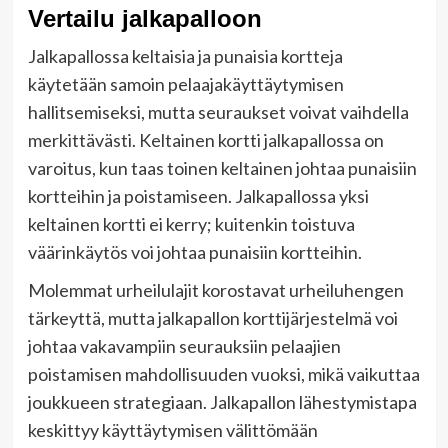
Vertailu jalkapalloon
Jalkapallossa keltaisia ja punaisia kortteja
käytetään samoin pelaajakäyttäytymisen
hallitsemiseksi, mutta seuraukset voivat vaihdella
merkittävästi. Keltainen kortti jalkapallossa on
varoitus, kun taas toinen keltainen johtaa punaisiin
kortteihin ja poistamiseen. Jalkapallossa yksi
keltainen kortti ei kerry; kuitenkin toistuva
väärinkäytös voi johtaa punaisiin kortteihin.
Molemmat urheilulajit korostavat urheiluhengen
tärkeyttä, mutta jalkapallon korttijärjestelmä voi
johtaa vakavampiin seurauksiin pelaajien
poistamisen mahdollisuuden vuoksi, mikä vaikuttaa
joukkueen strategiaan. Jalkapallon lähestymistapa
keskittyy käyttäytymisen välittömään