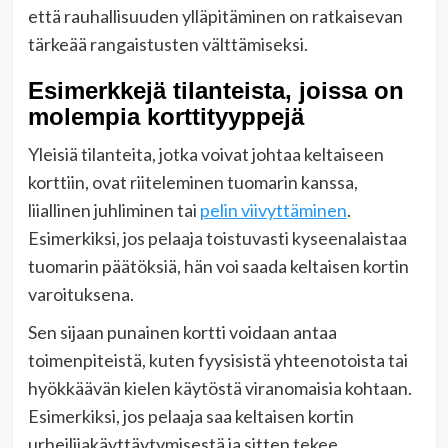
että rauhallisuuden ylläpitäminen on ratkaisevan
tärkeää rangaistusten välttämiseksi.
Esimerkkejä tilanteista, joissa on
molempia korttityyppejä
Yleisiä tilanteita, jotka voivat johtaa keltaiseen
korttiin, ovat riiteleminen tuomarin kanssa,
liiallinen juhliminen tai
pelin viivyttäminen
.
Esimerkiksi, jos pelaaja toistuvasti kyseenalaistaa
tuomarin päätöksiä, hän voi saada keltaisen kortin
varoituksena.
Sen sijaan punainen kortti voidaan antaa
toimenpiteistä, kuten fyysisistä yhteenotoista tai
hyökkäävän kielen käytöstä viranomaisia kohtaan.
Esimerkiksi, jos pelaaja saa keltaisen kortin
urheilijakäyttäytymisestä ja sitten tekee