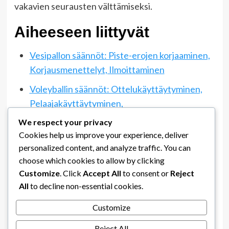
vakavien seurausten välttämiseksi.
Aiheeseen liittyvät
Vesipallon säännöt: Piste-erojen korjaaminen,
Korjausmenettelyt, Ilmoittaminen
Voleyballin säännöt: Ottelukäyttäytyminen,
Pelaajakäyttäytyminen,
Valmentajakäyttäytyminen
We respect your privacy
Cookies help us improve your experience, deliver
Lentopallon säännöt: Aikakatkaisusäännöt,
personalized content, and analyze traffic. You can
Vaihtosäännöt, Pelin viivyttäminen
choose which cookies to allow by clicking
Customize
. Click
Accept All
to consent or
Reject
All
to decline non-essential cookies.
Post
Previous:
Customize
Lentopallon säännöt: Aikakatkaisusäännöt,
navigation
Vaihtosäännöt, Pelin viivyttäminen
Reject All