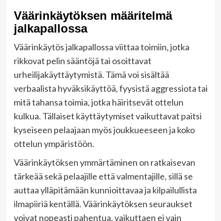
Väärinkäytöksen määritelmä
jalkapallossa
Väärinkäytös jalkapallossa viittaa toimiin, jotka
rikkovat pelin sääntöjä tai osoittavat
urheilijakäyttäytymistä. Tämä voi sisältää
verbaalista hyväksikäyttöä, fyysistä aggressiota tai
mitä tahansa toimia, jotka häiritsevät ottelun
kulkua. Tällaiset käyttäytymiset vaikuttavat paitsi
kyseiseen pelaajaan myös joukkueeseen ja koko
ottelun ympäristöön.
Väärinkäytöksen ymmärtäminen on ratkaisevan
tärkeää sekä pelaajille että valmentajille, sillä se
auttaa ylläpitämään kunnioittavaa ja kilpailullista
ilmapiiriä kentällä. Väärinkäytöksen seuraukset
voivat nopeasti pahentua, vaikuttaen ei vain