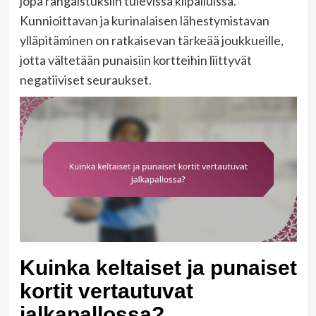
jopa rangaistuksiin tulevissa kilpailuissa.
Kunnioittavan ja kurinalaisen lähestymistavan
ylläpitäminen on ratkaisevan tärkeää joukkueille,
jotta vältetään punaisiin kortteihin liittyvät
negatiiviset seuraukset.
Kuinka keltaiset ja punaiset
kortit vertautuvat
jalkapallossa?