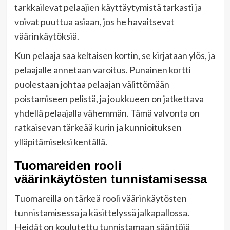
tarkkailevat pelaajien käyttäytymistä tarkasti ja
voivat puuttua asiaan, jos he havaitsevat
väärinkäytöksiä.
Kun pelaaja saa keltaisen kortin, se kirjataan ylös, ja
pelaajalle annetaan varoitus. Punainen kortti
puolestaan johtaa pelaajan välittömään
poistamiseen pelistä, ja joukkueen on jatkettava
yhdellä pelaajalla vähemmän. Tämä valvonta on
ratkaisevan tärkeää kurin ja kunnioituksen
ylläpitämiseksi kentällä.
Tuomareiden rooli
väärinkäytösten tunnistamisessa
Tuomareilla on tärkeä rooli väärinkäytösten
tunnistamisessa ja käsittelyssä jalkapallossa.
Heidät on koulutettu tunnistamaan sääntöjä