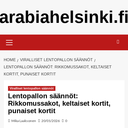
Skip
arabiahelsinki.f
to
content
Primary
Menu
HOME
VIRALLISET LENTOPALLON SÄÄNNÖT
LENTOPALLON SÄÄNNÖT: RIKKOMUSSAKOT, KELTAISET
KORTIT, PUNAISET KORTIT
Viralliset lentopallon säännöt
Lentopallon säännöt:
Rikkomussakot, keltaiset kortit,
punaiset kortit
Mika Laaksonen
20/01/2026
0