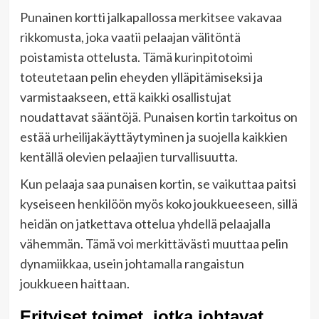
Punainen kortti jalkapallossa merkitsee vakavaa
rikkomusta, joka vaatii pelaajan välitöntä
poistamista ottelusta. Tämä kurinpitotoimi
toteutetaan pelin eheyden ylläpitämiseksi ja
varmistaakseen, että kaikki osallistujat
noudattavat sääntöjä. Punaisen kortin tarkoitus on
estää urheilijakäyttäytyminen ja suojella kaikkien
kentällä olevien pelaajien turvallisuutta.
Kun pelaaja saa punaisen kortin, se vaikuttaa paitsi
kyseiseen henkilöön myös koko joukkueeseen, sillä
heidän on jatkettava ottelua yhdellä pelaajalla
vähemmän. Tämä voi merkittävästi muuttaa pelin
dynamiikkaa, usein johtamalla rangaistun
joukkueen haittaan.
Erityiset toimet, jotka johtavat