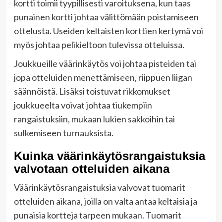
kortti toimii tyypillisesti varoituksena, kun taas
punainen kortti johtaa välittömään poistamiseen
ottelusta. Useiden keltaisten korttien kertymä voi
myös johtaa pelikieltoon tulevissa otteluissa.
Joukkueille väärinkäytös voi johtaa pisteiden tai
jopa otteluiden menettämiseen, riippuen liigan
säännöistä. Lisäksi toistuvat rikkomukset
joukkueelta voivat johtaa tiukempiin
rangaistuksiin, mukaan lukien sakkoihin tai
sulkemiseen turnauksista.
Kuinka väärinkäytösrangaistuksia
valvotaan otteluiden aikana
Väärinkäytösrangaistuksia valvovat tuomarit
otteluiden aikana, joilla on valta antaa keltaisia ja
punaisia kortteja tarpeen mukaan. Tuomarit