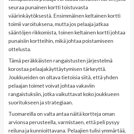
seuraa punainen kortti toistuvasta
väärinkäytöksestä. Ensimmäinen keltainen kortti
toimii varoituksena, mutta jos pelaaja jatkaa
sääntöjen rikkomista, toinen keltainen kortti johtaa
punaisiin kortteihin, mikä johtaa poistamiseen
ottelusta.
Tämä peräkkäisten rangaistusten järjestelmä
korostaa pelaajakäyttäytymisen tärkeyttä.
Joukkueiden on oltava tietoisia siitä, että yhden
pelaajan toimet voivat johtaa vakaviin
rangaistuksiin, jotka vaikuttavat koko joukkueen
suoritukseen ja strategiaan.
Tuomareilla on valta antaa näitä kortteja oman
arvionsa perusteella, varmistaen, että peli pysyy
reiluna ja kunnioittavana. Pelaajien tulisi ymmärtää,