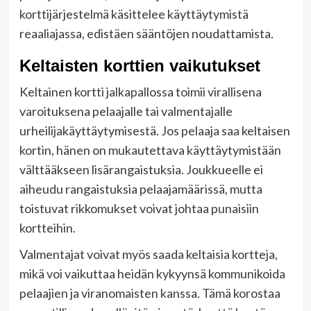
korttijärjestelmä käsittelee käyttäytymistä
reaaliajassa, edistäen sääntöjen noudattamista.
Keltaisten korttien vaikutukset
Keltainen kortti jalkapallossa toimii virallisena
varoituksena pelaajalle tai valmentajalle
urheilijakäyttäytymisestä. Jos pelaaja saa keltaisen
kortin, hänen on mukautettava käyttäytymistään
välttääkseen lisärangaistuksia. Joukkueelle ei
aiheudu rangaistuksia pelaajamäärissä, mutta
toistuvat rikkomukset voivat johtaa punaisiin
kortteihin.
Valmentajat voivat myös saada keltaisia kortteja,
mikä voi vaikuttaa heidän kykyynsä kommunikoida
pelaajien ja viranomaisten kanssa. Tämä korostaa