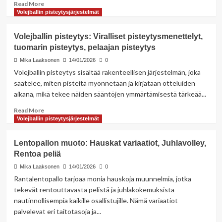
Read
Read More
more
Volejballin pisteytysjärjestelmät
about
Voleyballin
Volejballin pisteytys: Viralliset pisteytysmenettelyt,
säännöt:
tuomarin pisteytys, pelaajan pisteytys
Muutokset
aloittelijoille,
Mika Laaksonen
14/01/2026
0
muutokset
Volejballin pisteytys sisältää rakenteellisen järjestelmän, joka
edistyneille
säätelee, miten pisteitä myönnetään ja kirjataan otteluiden
pelaajille,
aikana, mikä tekee näiden sääntöjen ymmärtämisestä tärkeää...
muutokset
erityistarpeita
Read
Read More
varten
more
Volejballin pisteytysjärjestelmät
about
Volejballin
Lentopallon muoto: Hauskat variaatiot, Juhlavolley,
pisteytys:
Rentoa peliä
Viralliset
pisteytysmenettelyt,
Mika Laaksonen
14/01/2026
0
tuomarin
Rantalentopallo tarjoaa monia hauskoja muunnelmia, jotka
pisteytys,
tekevät rentouttavasta pelistä ja juhlakokemuksista
pelaajan
nautinnollisempia kaikille osallistujille. Nämä variaatiot
pisteytys
palvelevat eri taitotasoja ja...