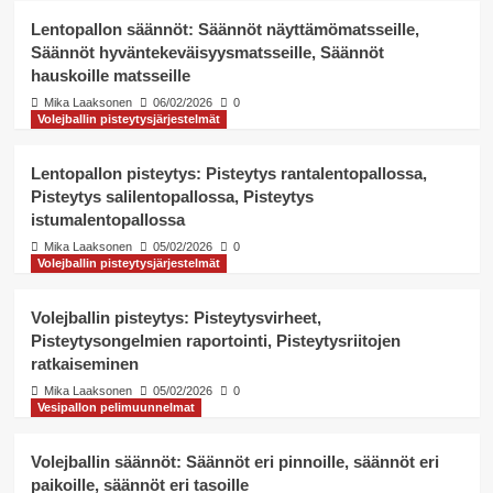
säännöt eri tasoille
4
Lentopallon säännöt: Säännöt näyttämömatsseille,
Säännöt hyväntekeväisyysmatsseille, Säännöt
Volejballin pisteytysjärjestelmät
hauskoille matsseille
Volejballin pisteytys:
Pisteytyssäännöt turnauksiin,
Mika Laaksonen
06/02/2026
0
Pisteytyssäännöt liigoihin,
Volejballin pisteytysjärjestelmät
5
Pisteytyssäännöt ystävyysotteluihin
Lentopallon pisteytys: Pisteytys rantalentopallossa,
Vesipallon pelimuunnelmat
Pisteytys salilentopallossa, Pisteytys
Lentopallon säännöt: Säännöt
istumalentopallossa
näyttämömatsseille, Säännöt
hyväntekeväisyysmatsseille,
Mika Laaksonen
05/02/2026
0
1
Säännöt hauskoille matsseille
Volejballin pisteytysjärjestelmät
Volejballin pisteytysjärjestelmät
Volejballin pisteytys: Pisteytysvirheet,
Lentopallon pisteytys: Pisteytys
Pisteytysongelmien raportointi, Pisteytysriitojen
rantalentopallossa, Pisteytys
salilentopallossa, Pisteytys
ratkaiseminen
2
istumalentopallossa
Mika Laaksonen
05/02/2026
0
Vesipallon pelimuunnelmat
Volejballin pisteytysjärjestelmät
Volejballin pisteytys:
Volejballin säännöt: Säännöt eri pinnoille, säännöt eri
Pisteytysvirheet,
Pisteytysongelmien raportointi,
paikoille, säännöt eri tasoille