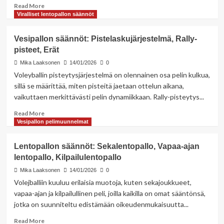
Read
Read More
more
Viralliset lentopallon säännöt
about
Lentopallon
Vesipallon säännöt: Pistelaskujärjestelmä, Rally-
muoto:
pisteet, Erät
Hauskat
variaatiot,
Mika Laaksonen
14/01/2026
0
Juhlavolley,
Voleyballin pisteytysjärjestelmä on olennainen osa pelin kulkua,
Rentoa
sillä se määrittää, miten pisteitä jaetaan ottelun aikana,
peliä
vaikuttaen merkittävästi pelin dynamiikkaan. Rally-pisteytys...
Read
Read More
more
Vesipallon pelimuunnelmat
about
Vesipallon
Lentopallon säännöt: Sekalentopallo, Vapaa-ajan
säännöt:
lentopallo, Kilpailulentopallo
Pistelaskujärjestelmä,
Rally-
Mika Laaksonen
14/01/2026
0
pisteet,
Volejballiin kuuluu erilaisia muotoja, kuten sekajoukkueet,
Erät
vapaa-ajan ja kilpailullinen peli, joilla kaikilla on omat sääntönsä,
jotka on suunniteltu edistämään oikeudenmukaisuutta...
Read
Read More