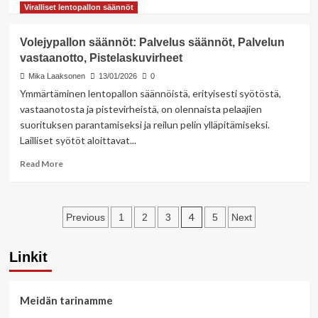
more
Viralliset lentopallon säännöt
about
Lentopallon
Volejypallon säännöt: Palvelus säännöt, Palvelun
säännöt:
vastaanotto, Pistelaskuvirheet
Sekalentopallo,
Vapaa-
Mika Laaksonen
13/01/2026
0
ajan
Ymmärtäminen lentopallon säännöistä, erityisesti syötöstä,
lentopallo,
vastaanotosta ja pistevirheistä, on olennaista pelaajien
Kilpailulentopallo
suorituksen parantamiseksi ja reilun pelin ylläpitämiseksi.
Lailliset syötöt aloittavat...
Read
Read More
more
about
Volejypallon
Posts
säännöt:
4
Previous
1
2
3
5
Next
Palvelus
pagination
säännöt,
Linkit
Palvelun
vastaanotto,
Pistelaskuvirheet
Meidän tarinamme