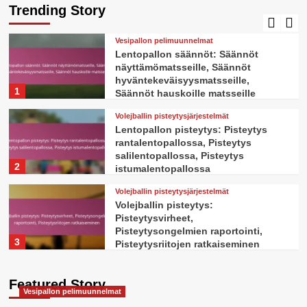
Pisteytyssäännöt liigoihin,
Trending Story
5
Pisteytyssäännöt ystävyysotteluihin
Vesipallon pelimuunnelmat
Lentopallon säännöt: Säännöt
näyttämömatsseille, Säännöt
hyväntekeväisyysmatsseille,
1
Säännöt hauskoille matsseille
Volejballin pisteytysjärjestelmät
Lentopallon pisteytys: Pisteytys
rantalentopallossa, Pisteytys
salilentopallossa, Pisteytys
2
istumalentopallossa
Volejballin pisteytysjärjestelmät
Volejballin pisteytys:
Pisteytysvirheet,
Pisteytysongelmien raportointi,
3
Pisteytysriitojen ratkaiseminen
Vesipallon pelimuunnelmat
Featured Story
Volejballin säännöt: Säännöt eri
Vesipallon pelimuunnelmat
pinnoille, säännöt eri paikoille,