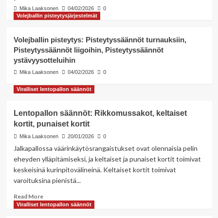
3
Pisteytysriitojen ratkaiseminen
Mika Laaksonen
04/02/2026
0
Volejballin pisteytysjärjestelmät
Vesipallon pelimuunnelmat
Volejballin säännöt: Säännöt eri
Volejballin pisteytys: Pisteytyssäännöt turnauksiin,
pinnoille, säännöt eri paikoille,
Pisteytyssäännöt liigoihin, Pisteytyssäännöt
säännöt eri tasoille
4
ystävyysotteluihin
Mika Laaksonen
04/02/2026
0
Volejballin pisteytysjärjestelmät
Volejballin pisteytys:
Viralliset lentopallon säännöt
Pisteytyssäännöt turnauksiin,
Pisteytyssäännöt liigoihin,
5
Pisteytyssäännöt ystävyysotteluihin
Lentopallon säännöt: Rikkomussakot, keltaiset
kortit, punaiset kortit
Mika Laaksonen
20/01/2026
0
Jalkapallossa väärinkäytösrangaistukset ovat olennaisia pelin
eheyden ylläpitämiseksi, ja keltaiset ja punaiset kortit toimivat
keskeisinä kurinpitovälineinä. Keltaiset kortit toimivat
varoituksina pienistä...
Read
Read More
more
Viralliset lentopallon säännöt
about