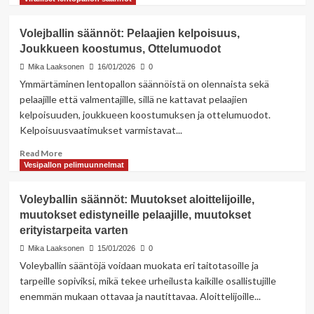
about
Volleynpallon
Volejballin säännöt: Pelaajien kelpoisuus,
pisteytys:
Joukkueen koostumus, Ottelumuodot
Pisteytys
eri
Mika Laaksonen
16/01/2026
0
ikäryhmille,
Ymmärtäminen lentopallon säännöistä on olennaista sekä
Pisteytys
pelaajille että valmentajille, sillä ne kattavat pelaajien
eri
kelpoisuuden, joukkueen koostumuksen ja ottelumuodot.
taitotasoille,
Kelpoisuusvaatimukset varmistavat...
Pisteytys
eri
Read
Read More
sukupuolille
more
Vesipallon pelimuunnelmat
about
Volejballin
Voleyballin säännöt: Muutokset aloittelijoille,
säännöt:
muutokset edistyneille pelaajille, muutokset
Pelaajien
erityistarpeita varten
kelpoisuus,
Joukkueen
Mika Laaksonen
15/01/2026
0
koostumus,
Voleyballin sääntöjä voidaan muokata eri taitotasoille ja
Ottelumuodot
tarpeille sopiviksi, mikä tekee urheilusta kaikille osallistujille
enemmän mukaan ottavaa ja nautittavaa. Aloittelijoille...