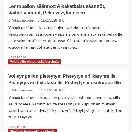
Lentopallon
Lentopallon säännöt: Aikakatkaisusäännöt,
säännöt:
Vaihtosäännöt, Pelin viivyttäminen
Rikkomussakot,
keltaiset
Mika Laaksonen
19/01/2026
0
kortit,
Ymmärtäminen aikakatkaisujen, vaihdosten ja pelin
punaiset
viivästymisten sääntöjen ympärillä on olennaista sekä pelaajille
kortit
että valmentajille lentopallossa. Aikakatkaisusäännöt antavat
joukkueille mahdollisuuden pysähtyä...
Read
Read More
more
Volejballin pisteytysjärjestelmät
about
Lentopallon
Volleynpallon pisteytys: Pisteytys eri ikäryhmille,
säännöt:
Pisteytys eri taitotasoille, Pisteytys eri sukupuolille
Aikakatkaisusäännöt,
Vaihtosäännöt,
Mika Laaksonen
16/01/2026
0
Pelin
Ymmärtäminen lentopallon pisteytyksestä on olennaista, sillä
viivyttäminen
se vaihtelee ikäryhmien, taitotason ja sukupuolten mukaan,
vaikuttaen pelin dynamiikkaan. Eri pisteytysjärjestelmät, kuten
rallipisteytys...
Read
Read More
more
Viralliset lentopallon säännöt